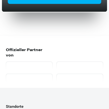
Offizieller Partner
von
AutoScout24
mobile.de
willhaben.at
Zweispurig
Standorte