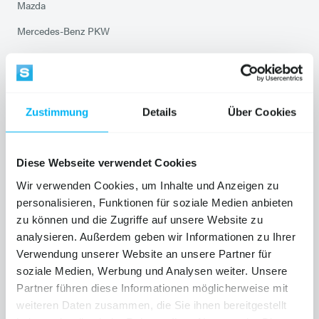
Mazda
Mercedes-Benz PKW
Mercedes-Benz VANS
Mitsubishi Service
Opel
Zustimmung
Details
Über Cookies
Peugeot
Chevrolet Service
Diese Webseite verwendet Cookies
Saab Service
Wir verwenden Cookies, um Inhalte und Anzeigen zu
personalisieren, Funktionen für soziale Medien anbieten
Smart Service
zu können und die Zugriffe auf unsere Website zu
Suzuki
analysieren. Außerdem geben wir Informationen zu Ihrer
Verwendung unserer Website an unsere Partner für
Toyota
soziale Medien, Werbung und Analysen weiter. Unsere
Volkswagen Service
Partner führen diese Informationen möglicherweise mit
weiteren Daten zusammen, die Sie ihnen bereitgestellt
Audi Service