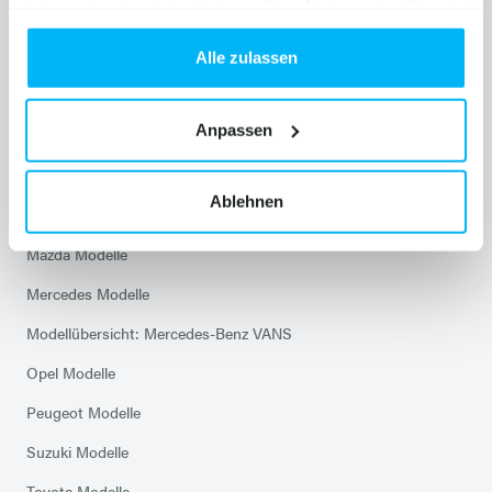
haben oder die sie im Rahmen Ihrer Nutzung der Dienste
Skoda Service
gesammelt haben.
Alle zulassen
Modelle
Anpassen
Citroen Modelle
Ablehnen
Hyundai Modelle
Mazda Modelle
Mercedes Modelle
Modellübersicht: Mercedes-Benz VANS
Opel Modelle
Peugeot Modelle
Suzuki Modelle
Toyota Modelle