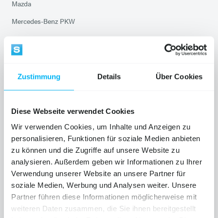
Mazda
Mercedes-Benz PKW
Mercedes-Benz VANS
Mitsubishi Service
Opel
Zustimmung
Details
Über Cookies
Peugeot
Chevrolet Service
Diese Webseite verwendet Cookies
Saab Service
Wir verwenden Cookies, um Inhalte und Anzeigen zu
personalisieren, Funktionen für soziale Medien anbieten
Smart Service
zu können und die Zugriffe auf unsere Website zu
Suzuki
analysieren. Außerdem geben wir Informationen zu Ihrer
Verwendung unserer Website an unsere Partner für
Toyota
soziale Medien, Werbung und Analysen weiter. Unsere
Volkswagen Service
Partner führen diese Informationen möglicherweise mit
weiteren Daten zusammen, die Sie ihnen bereitgestellt
Audi Service