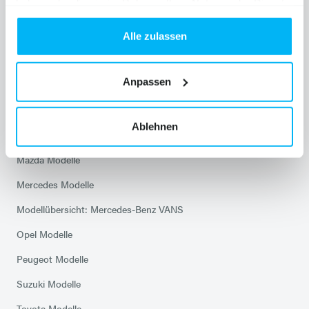
haben oder die sie im Rahmen Ihrer Nutzung der Dienste
Skoda Service
gesammelt haben.
Alle zulassen
Modelle
Anpassen
Citroen Modelle
Ablehnen
Hyundai Modelle
Mazda Modelle
Mercedes Modelle
Modellübersicht: Mercedes-Benz VANS
Opel Modelle
Peugeot Modelle
Suzuki Modelle
Toyota Modelle