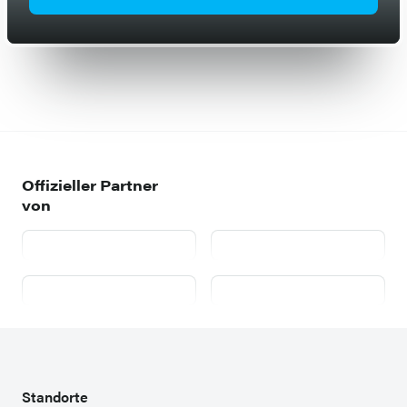
Offizieller Partner
von
AutoScout24
mobile.de
willhaben.at
Zweispurig
Standorte