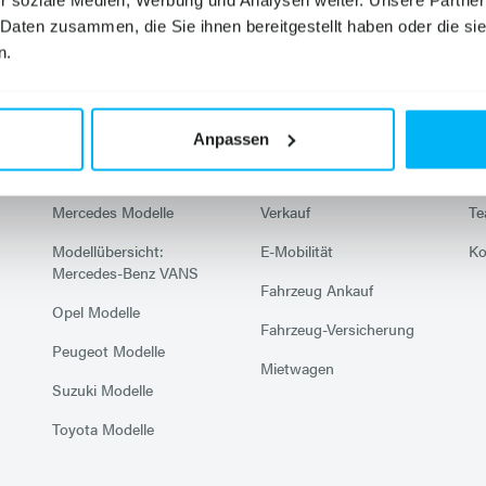
r soziale Medien, Werbung und Analysen weiter. Unsere Partner
 Daten zusammen, die Sie ihnen bereitgestellt haben oder die s
Modelle
Services
U
n.
Citroen Modelle
Werkstatt
N
Hyundai Modelle
Karosserie
Un
Anpassen
Mazda Modelle
Probefahrt
Ka
Mercedes Modelle
Verkauf
T
Modellübersicht:
E-Mobilität
Ko
Mercedes-Benz VANS
Fahrzeug Ankauf
Opel Modelle
Fahrzeug-Versicherung
Peugeot Modelle
Mietwagen
Suzuki Modelle
Toyota Modelle