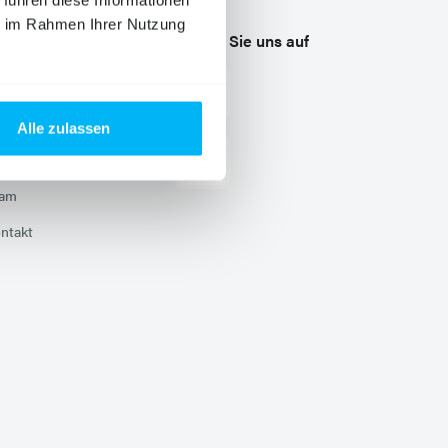
 führen diese Informationen
ie im Rahmen Ihrer Nutzung
nternehmen
Folgen Sie uns auf
ews
Zu Facebook
(externer Link in neuem
ternehmen
Alle zulassen
Zu Instagram
(externer Link in neuem
rriere
eam
ntakt