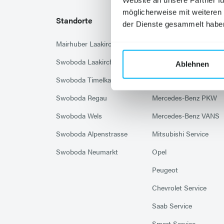
Website an unsere Partner fü
möglicherweise mit weiteren
Standorte
Marken
der Dienste gesammelt habe
Mairhuber Laakirchen
Citroën
Swoboda Laakirchen
Hyundai
Ablehnen
Swoboda Timelkam
Mazda
Swoboda Regau
Mercedes-Benz PKW
Swoboda Wels
Mercedes-Benz VANS
Swoboda Alpenstrasse
Mitsubishi Service
Swoboda Neumarkt
Opel
Peugeot
Chevrolet Service
Saab Service
Smart Service