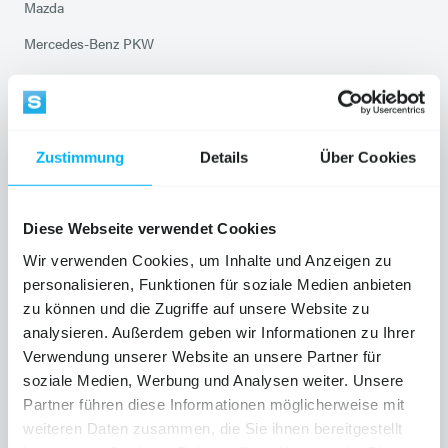
Mazda
Mercedes-Benz PKW
Mercedes-Benz VANS
Mitsubishi Service
Opel
Zustimmung
Details
Über Cookies
Peugeot
Chevrolet Service
Diese Webseite verwendet Cookies
Saab Service
Wir verwenden Cookies, um Inhalte und Anzeigen zu
personalisieren, Funktionen für soziale Medien anbieten
Smart Service
zu können und die Zugriffe auf unsere Website zu
Suzuki
analysieren. Außerdem geben wir Informationen zu Ihrer
Verwendung unserer Website an unsere Partner für
Toyota
soziale Medien, Werbung und Analysen weiter. Unsere
Volkswagen Service
Partner führen diese Informationen möglicherweise mit
weiteren Daten zusammen, die Sie ihnen bereitgestellt
Audi Service