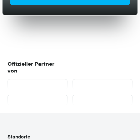
Offizieller Partner
von
AutoScout24
mobile.de
willhaben.at
Zweispurig
Standorte