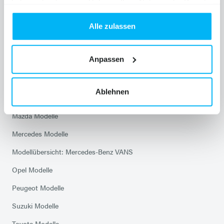
haben oder die sie im Rahmen Ihrer Nutzung der Dienste
Skoda Service
gesammelt haben.
Alle zulassen
Modelle
Anpassen
Citroen Modelle
Ablehnen
Hyundai Modelle
Mazda Modelle
Mercedes Modelle
Modellübersicht: Mercedes-Benz VANS
Opel Modelle
Peugeot Modelle
Suzuki Modelle
Toyota Modelle