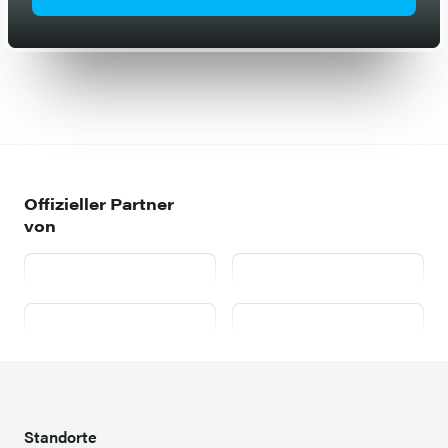
Offizieller Partner
von
AutoScout24
mobile.de
willhaben.at
Zweispurig
Standorte