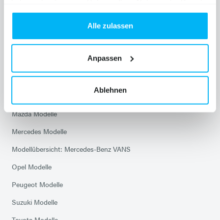
haben oder die sie im Rahmen Ihrer Nutzung der Dienste
Skoda Service
gesammelt haben.
Alle zulassen
Modelle
Anpassen
Citroen Modelle
Ablehnen
Hyundai Modelle
Mazda Modelle
Mercedes Modelle
Modellübersicht: Mercedes-Benz VANS
Opel Modelle
Peugeot Modelle
Suzuki Modelle
Toyota Modelle