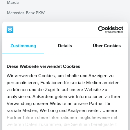
Mazda
Mercedes-Benz PKW
Mercedes-Benz VANS
Mitsubishi Service
Opel
Zustimmung
Details
Über Cookies
Peugeot
Chevrolet Service
Diese Webseite verwendet Cookies
Saab Service
Wir verwenden Cookies, um Inhalte und Anzeigen zu
personalisieren, Funktionen für soziale Medien anbieten
Smart Service
zu können und die Zugriffe auf unsere Website zu
Suzuki
analysieren. Außerdem geben wir Informationen zu Ihrer
Verwendung unserer Website an unsere Partner für
Toyota
soziale Medien, Werbung und Analysen weiter. Unsere
Volkswagen Service
Partner führen diese Informationen möglicherweise mit
weiteren Daten zusammen, die Sie ihnen bereitgestellt
Audi Service