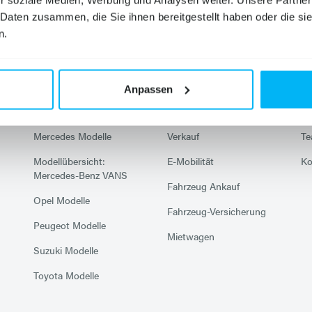
r soziale Medien, Werbung und Analysen weiter. Unsere Partner
 Daten zusammen, die Sie ihnen bereitgestellt haben oder die s
Modelle
Services
U
n.
Citroen Modelle
Werkstatt
N
Hyundai Modelle
Karosserie
Un
Anpassen
Mazda Modelle
Probefahrt
Ka
Mercedes Modelle
Verkauf
T
Modellübersicht:
E-Mobilität
Ko
Mercedes-Benz VANS
Fahrzeug Ankauf
Opel Modelle
Fahrzeug-Versicherung
Peugeot Modelle
Mietwagen
Suzuki Modelle
Toyota Modelle