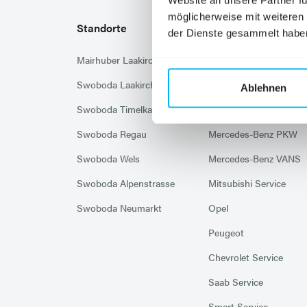
Website an unsere Partner fü
möglicherweise mit weiteren
Standorte
Marken
der Dienste gesammelt habe
Mairhuber Laakirchen
Citroën
Swoboda Laakirchen
Hyundai
Ablehnen
Swoboda Timelkam
Mazda
Swoboda Regau
Mercedes-Benz PKW
Swoboda Wels
Mercedes-Benz VANS
Swoboda Alpenstrasse
Mitsubishi Service
Swoboda Neumarkt
Opel
Peugeot
Chevrolet Service
Saab Service
Smart Service