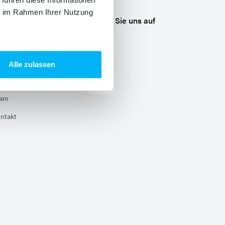
 führen diese Informationen
ie im Rahmen Ihrer Nutzung
nternehmen
Folgen Sie uns auf
ews
Zu Facebook
(externer Link in neuem
ternehmen
Alle zulassen
Zu Instagram
(externer Link in neuem
rriere
eam
ntakt